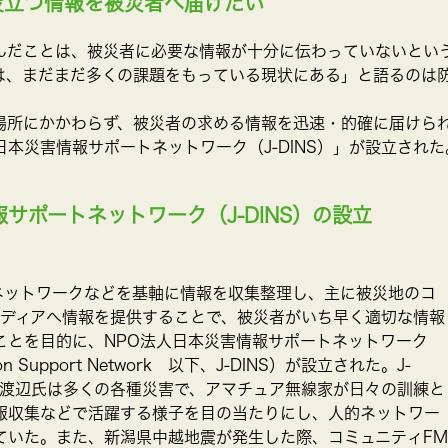
役立つ情報を被災者へ届けたい
んだことは、被災者に必要な情報が十分に伝わっていないとい
は、まだまだ多くの課題をもっている現状にある」と語るのは
場所にかかわらず、被災者の求める情報を迅速・的確に届けら
本災害情報サポートネットワーク（J-DINS）」が設立された
サポートネットワーク（J-DINS）の設立
線ネットワークなどを基軸に情報を収集整理し、主に被災地のコ
メディアへ情報を提供することで、被災者がいち早く適切な情報
ことを目的に、NPO法人日本災害情報サポートネットワーク
mation Support Network 以下、J-DINS）が設立された。J-
の渡辺氏は多くの各種災害で、アマチュア無線家が日々の訓練と
報収集などで活躍する様子を目の当たりにし、人的ネットワー
ていた。また、新潟県中越地震が発生した際、コミュニティFM