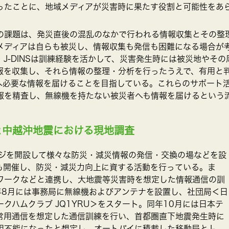
ったことに、地域メディアが災害時に果たす役割と可能性をあ
の課題は、発災直後の混乱のなかで行われる情報収集とその整
メディアは自らも被災し、情報収集も発信も困難になる場合が
J-DINSは訓練経験を活かして、災害発生時には被災地やそ
報を収集し、それら情報の整理・分析を行ったうえで、有用と
へ必要な情報を届けることを目指している。これらのサポート
報を精査し、無線機を持たない被災者へも情報を届けるという
と中越沖地震における現地調査
ページを開設して様々な防災・減災情報の発信・交換の場などを設
も開催し、防災・減災力向上に資する活動を行っている。ま
ワークなどと連携し、大地震等災害時を想定した情報通信の訓
年8月には事務局に無線機およびアンテナを設置し、社団局＜日
クハムクラブ JQ1YRU＞をスタート。同年10月には日本テ
常用通信を想定した通信訓練を行い、首都圏直下地震発生時に
用不能になったと想定し、オートバイに積載した移動局とJ-