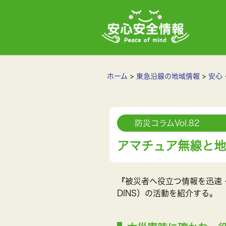
ホーム
東急沿線の地域情報
安心
防災コラムVol.82
アマチュア無線と地
『被災者へ役立つ情報を迅速
DINS）の活動を紹介する。