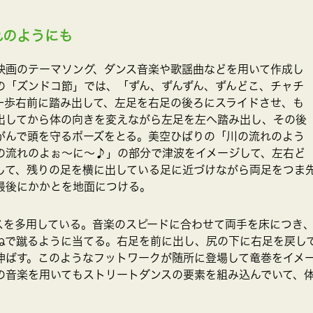
れのようにも
映画のテーマソング、ダンス音楽や歌謡曲などを用いて作成し
の「ズンドコ節」では、「ずん、ずんずん、ずんどこ、チャチ
一歩右前に踏み出して、左足を右足の後ろにスライドさせ、も
出してから体の向きを変えながら左足を左へ踏み出し、その後
がんで頭を守るポーズをとる。美空ひばりの「川の流れのよう
の流れのよぉ～に～♪」の部分で津波をイメージして、左右ど
して、残りの足を横に出している足に近づけながら両足をつま
最後にかかとを地面につける。
スを多用している。音楽のスピードに合わせて両手を床につき
ねで蹴るように当てる。右足を前に出し、尻の下に右足を戻し
伸ばす。このようなフットワークが随所に登場して竜巻をイメ
の音楽を用いてもストリートダンスの要素を組み込んでいて、