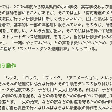
ーでは、2005年度から徳島県内の小中学校、高等学校および
その講師を務めることがあるが、そこでは主に「南海地震のメ
教職員が行った研修会は目新しく映ったためか、住民も熱心に
係者で、基本的に一部の年齢層に限られていた。そのうち、研
演をして欲しい」という要望が出た。そこで私は体を動かす避
「ストリートダンス避難訓練」を考えた。当初は研修会の休み
かし、「一緒にやってみたい」との声を多数いただいたため、
40種類の「ストリートダンス避難訓練」となっている。
違う動作
」「ハウス」「ロック」「ブレイク」「アニメーション」とい
それぞれの避難時に必要な行動とその手順をダンスの振り付け
１～２分程度であり、子ども用と大人用がある。例えば、子ど
机の脚の対角を握る」などの命を守るための動作だけで構成し
を落とす」「火の始末」などの家などの財産を守るための動作
各自が自己責任で行わなければならない最低限の動作を入れた