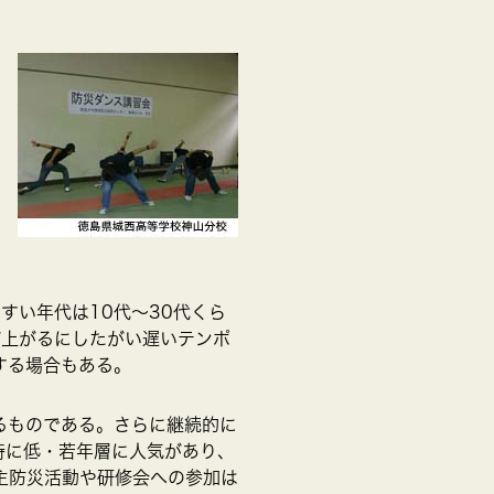
すい年代は10代～30代くら
が上がるにしたがい遅いテンポ
する場合もある。
るものである。さらに継続的に
特に低・若年層に人気があり、
主防災活動や研修会への参加は