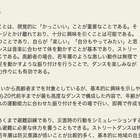
も
ことは、視覚的に「かっこいい」ことが重要なことである。そ
ージとかけ離れており、十分に興味を引くことは可能である。
つことであり、自らが「楽しい」「自分もやってみたい」と思
ンスは音楽に合わせて体を動かすことが基本であり、ストリー
じである。高齢者の場合、若年層のような激しい動作は無理で
足を動かすような振り付けを行うことで、ダンスを楽しみなが
力作りにも有効である。
らいから高齢者までを対象としているが、基本的に興味を示しや
から20代前半までが最も高度なダンスで構成した内容で、年齢
れの運動能力に合わせた振り付けをその場で行い、即興で作成
あくまで避難訓練であり、災害時の行動をシミュレーションす
ら避難に必要な体力を養うこともできる。ストリートダンスは
若年層は防災意識が低いことが比較的多く、基本的に地域の自