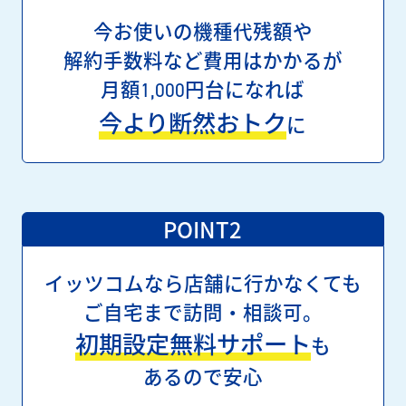
今お使いの機種代残額や
解約手数料など費用はかかるが
月額
円台になれば
1,000
今より断然おトク
に
POINT2
イッツコムなら
店舗に行かなくても
ご自宅まで訪問・相談可。
初期設定無料サポート
も
あるので安心