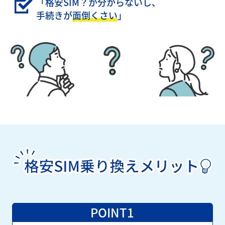
「格安SIM？が分からないし、
手続きが
面倒くさい
」
POINT1