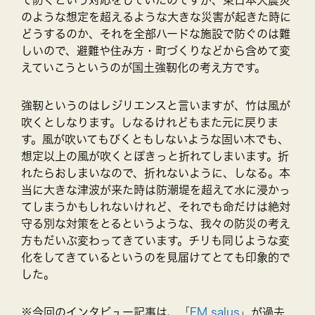
のような想定を超えるような大きな災害が起きた時に
どうするのか、それを全部ハードな施設で防ぐのは難
しいので、避難や住み方・町づくりなどから含めて変
えていこうというのが国土強靭化の考え方です。
強靭というのはレジリエンスと言いますが、竹は風が
吹くとしなります。しなるけれどもまた元に戻りま
す。風が吹いてもびくともしないような固い木でも、
想定以上の風が吹くとぽきっと折れてしまいます。折
れたらおしまいなので、折れないように、しなる。本
当に大きな津波が来た時は防潮堤を超えて水に浸かっ
てしまうかもしれないけれど、それでも命だけは絶対
守る別な対策をとるというような、我々の防災の考え
方もだいぶ変わってきています。チリも同じような変
化をしてきているというのを見届けてとても印象的で
した。
※今回のインタビュー記事は、
「FM salus」
が過去