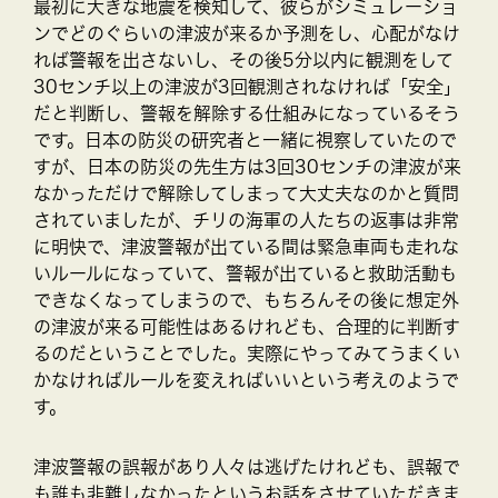
最初に大きな地震を検知して、彼らがシミュレーショ
ンでどのぐらいの津波が来るか予測をし、心配がなけ
れば警報を出さないし、その後5分以内に観測をして
30センチ以上の津波が3回観測されなければ「安全」
だと判断し、警報を解除する仕組みになっているそう
です。日本の防災の研究者と一緒に視察していたので
すが、日本の防災の先生方は3回30センチの津波が来
なかっただけで解除してしまって大丈夫なのかと質問
されていましたが、チリの海軍の人たちの返事は非常
に明快で、津波警報が出ている間は緊急車両も走れな
いルールになっていて、警報が出ていると救助活動も
できなくなってしまうので、もちろんその後に想定外
の津波が来る可能性はあるけれども、合理的に判断す
るのだということでした。実際にやってみてうまくい
かなければルールを変えればいいという考えのようで
す。
津波警報の誤報があり人々は逃げたけれども、誤報で
も誰も非難しなかったというお話をさせていただきま