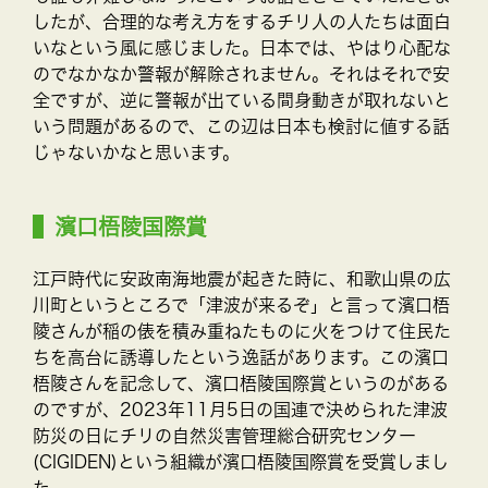
したが、合理的な考え方をするチリ人の人たちは面白
いなという風に感じました。日本では、やはり心配な
のでなかなか警報が解除されません。それはそれで安
全ですが、逆に警報が出ている間身動きが取れないと
いう問題があるので、この辺は日本も検討に値する話
じゃないかなと思います。
濱口梧陵国際賞
江戸時代に安政南海地震が起きた時に、和歌山県の広
川町というところで「津波が来るぞ」と言って濱口梧
陵さんが稲の俵を積み重ねたものに火をつけて住民た
ちを高台に誘導したという逸話があります。この濱口
梧陵さんを記念して、濱口梧陵国際賞というのがある
のですが、2023年11月5日の国連で決められた津波
防災の日にチリの自然災害管理総合研究センター
(CIGIDEN)という組織が濱口梧陵国際賞を受賞しまし
た。