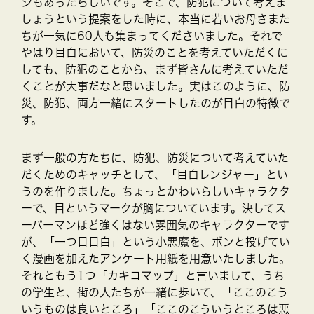
ジもあったらしいです。そこで、防犯について考えま
しょうという提案をした時に、本当に若いお母さまた
ちが一気に60人も集まってくださいました。それで
やはり目白において、防災のことを考えていただくに
しても、防犯のことから、まず皆さんに考えていただ
くことが大事だなと思いました。実はこのように、防
災、防犯、両方一緒にスタートしたのが目白の特徴で
す。
まず一般の方たちに、防犯、防災について考えていた
だくためのキャッチとして、「目白レンジャー」とい
うのを作りました。ちょっとかわいらしいキャラクタ
ーで、目というマークが胸についています。決してス
ーパーマンほど強くはない雰囲気のキャラクターです
が、「一つ目目白」という小悪魔を、ボンと投げてい
く漫画を加えたアンケート用紙を用意いたしました。
それともう1つ「カキコマップ」と言いまして、うち
の学生と、街の人たちが一緒に歩いて、「ここのこう
いうものは良いところ」「ここのこういうところは悪