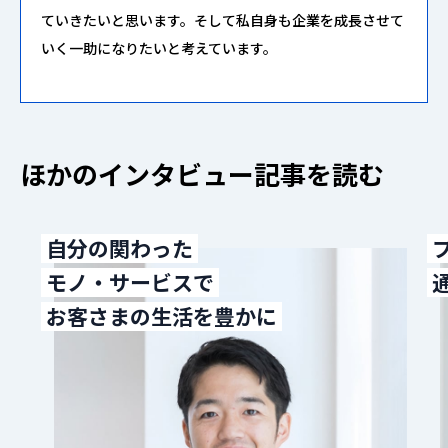
ていきたいと思います。そして私自身も企業を成長させて
いく一助になりたいと考えています。
ほ
か
の
イ
ン
タ
ビ
ュ
ー
記
事
を
読
む
自分の関わった
モノ・サービスで
お客さまの生活を豊かに