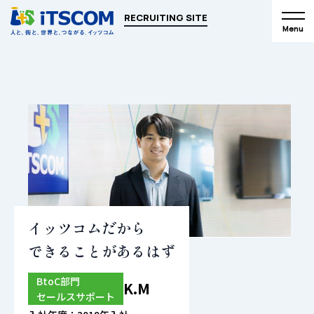
人と、街と、世界と、つながる。イッツコム
RECRUITING SITE
Menu
イッツコムだから
できることがあるはず
BtoC部門
K.M
セールスサポート