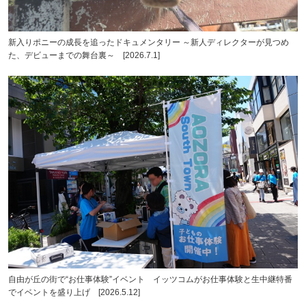
新入りポニーの成長を追ったドキュメンタリー ～新人ディレクターが見つめ
た、デビューまでの舞台裏～ [2026.7.1]
自由が丘の街で“お仕事体験”イベント イッツコムがお仕事体験と生中継特番
でイベントを盛り上げ [2026.5.12]