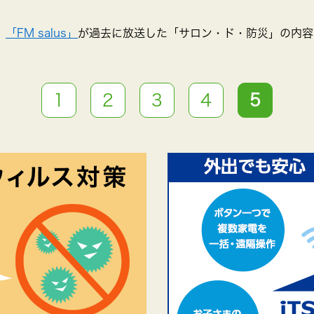
、
「FM salus」
が過去に放送した「サロン・ド・防災」の内容
1
2
3
4
5