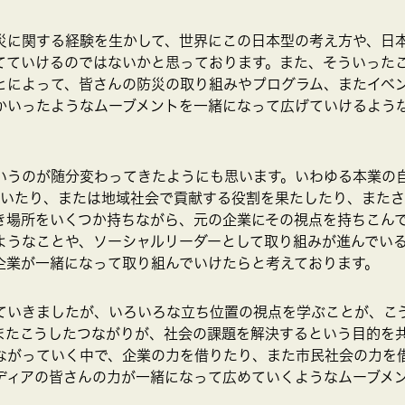
災に関する経験を生かして、世界にこの日本型の考え方や、日
てていけるのではないかと思っております。また、そういった
とによって、皆さんの防災の取り組みやプログラム、またイベ
かいったようなムーブメントを一緒になって広げていけるよう
いうのが随分変わってきたようにも思います。いわゆる本業の
していたり、または地域社会で貢献する役割を果たしたり、また
き場所をいくつか持ちながら、元の企業にその視点を持ちこん
ようなことや、ソーシャルリーダーとして取り組みが進んでい
企業が一緒になって取り組んでいけたらと考えております。
ていきましたが、いろいろな立ち位置の視点を学ぶことが、こ
またこうしたつながりが、社会の課題を解決するという目的を
ながっていく中で、企業の力を借りたり、また市民社会の力を
ディアの皆さんの力が一緒になって広めていくようなムーブメ