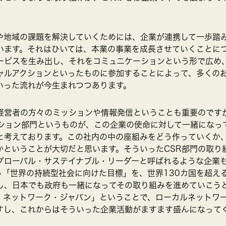
や地域の課題を解決していくためには、企業が連携して一歩踏
います。それはひいては、本業の事業を成長させていくことに
ービスを生み出し、それをコミュニケーションという形で広め
シャルアクションといったものに参加することによって、多くの
いった流れが今生まれつつあります。
経営者の方々のミッションや情報発信ということも重要のです
ーション部門というものが、この企業の使命に対して一緒になっ
と考えております。この社内の中の座組みをどう作っていくか
かということが大切だと思います。そういったCSR部門の取り
グローバル・サステイナブル・リーダーと呼ばれるような企業も
う「世界の持続型社会に向けた目標」を、世界130カ国を超え
し、日本でも政府も一緒になってその取り組みを進めていこう
・ネットワーク・ジャパン」ということで、ローカルネットワ
すし、これからはそういった企業活動がますます盛んになって