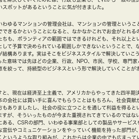
いスポットがあるということに気が付きました。
いわゆるマンションの管理会社は、マンションの管理というこ
でできるかということになると、なかなかこれでお金がとれる
たちも、ボランティアの範囲ではできるけれども、それ以上と
として予算で決められている範囲しかできないということで、
が結構あります。実はそこをビジネススタイルで解決していこ
った意味では先ほどの企業、行政、NPO、市民、学校、専門家
恵を絞って、持続型のビジネスという形で解決していくことが
すと、現在は経済至上主義で、アメリカからやってきた四半期
本の会社には買い手に喜んでもらうことはもちろん、社会貢献
方もありましたし、社会の役に立つことを通して利益を得ると
ますが、そういったものが今また重視されてきているのではな
にある、CSRの部門、いわゆる事業部としての製品やサービス
な宣伝やコミュニケーションをやっていく機能を持った部門が
くというような取り組みが、これからは企業の中でも広まって