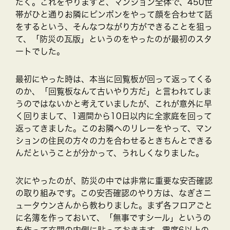
だく。これをやりますと、マンション全体で、450世
帯がひと通りお隣にピンポンをやって顔を合わせて話
をするという、そんなつながり方ができることを狙っ
て、「防災の瓦版」というのをやったのが最初のスタ
ートでした。
最初にやった時は、本当に回覧板が回って返ってくる
のか、「回覧板なんて古いやり方だ」と言われてしま
うのではないかと考えていましたが、これが意外に早
く回りまして、1週間から10日以内に全家庭を回って
返ってきました。このお隣へのリレーをやって、マン
ションの住民の方々の力を合わせるときちんとできる
んだということが分かって、うれしくなりました。
次にやったのが、防災の中では非常に重要な安否確認
の取り組みです。この安否確認のやり方は、なぎさニ
ュータウンさんから教わりました。まず各フロアごと
に名簿を作っておいて、「無事ですシール」というの
を作って玄関の内側に貼っておきます。震度6以上の