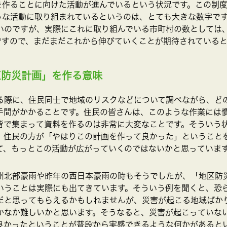
画を作ることに向けた活動が進んでいるという状況です。この制
ような活動に取り組まれているというのは、とても大きな数字で
いのですが、実際にこれに取り組んでいる市町村の数としては
ですので、まだまだこれから伸びていくことが期待されている
区防災計画」を作る意味
る際に、住民同士で地域のリスクなどについて調べながら、ど
手間がかかることです。住民の皆さんは、このような作業には
皆で集まって資料を作るのは非常に大変なことです。そういう
、住民の方が「やはりこの計画を作って良かった」ということ
て、もっとこの活動が広がっていくのではないかと思っていま
州北部豪雨や昨年の西日本豪雨の時もそうでしたが、「地区防
いうことは実際にも出てきています。そういう例を聞くと、恐
だと思ってもらえるかもしれませんが、災害が起こる地域ばか
かなか難しいかと思います。そうなると、災害が起こっていな
良かったということが普段から実感できるような何かがあると