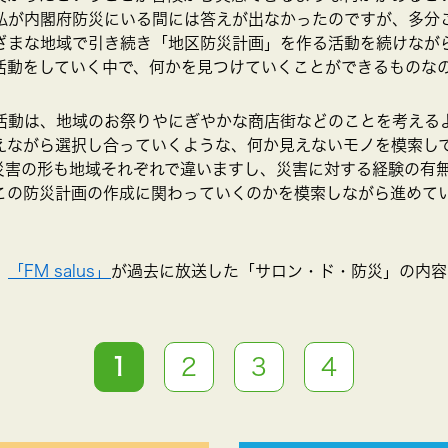
私が内閣府防災にいる間には答えが出なかったのですが、多分
ざまな地域で引き続き「地区防災計画」を作る活動を続けなが
活動をしていく中で、何かを見つけていくことができるものな
活動は、地域のお祭りやにぎやかな商店街などのことを考える
えながら選択し合っていくような、何か見えないモノを模索し
災害の形も地域それぞれで違いますし、災害に対する経験の有
この防災計画の作成に関わっていくのかを模索しながら進めて
。
、
「FM salus」
が過去に放送した「サロン・ド・防災」の内容
1
2
3
4