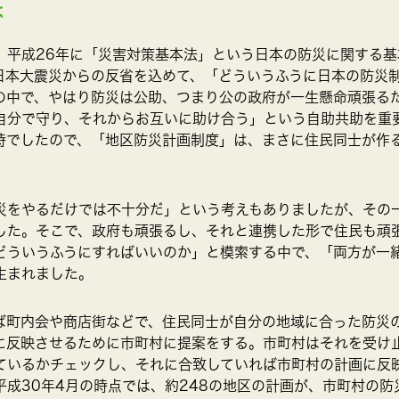
は
、平成26年に「災害対策基本法」という日本の防災に関する基
日本大震災からの反省を込めて、「どういうふうに日本の防災
の中で、やはり防災は公助、つまり公の政府が一生懸命頑張る
自分で守り、それからお互いに助け合う」という自助共助を重
時でしたので、「地区防災計画制度」は、まさに住民同士が作
災をやるだけでは不十分だ」という考えもありましたが、その
した。そこで、政府も頑張るし、それと連携した形で住民も頑
どういうふうにすればいいのか」と模索する中で、「両方が一
生まれました。
ば町内会や商店街などで、住民同士が自分の地域に合った防災
に反映させるために市町村に提案をする。市町村はそれを受け
ているかチェックし、それに合致していれば市町村の計画に反
平成30年4月の時点では、約248の地区の計画が、市町村の