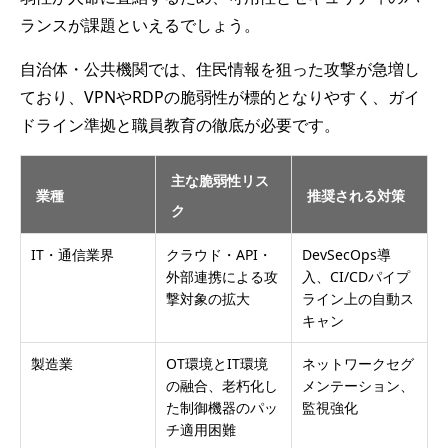
ランスが課題といえるでしょう。
自治体・公共機関では、住民情報を狙った攻撃が急増し
ており、VPNやRDPの脆弱性が標的となりやすく、ガイ
ドライン準拠と職員教育の徹底が必要です。
主な脆弱性リス
業種
推奨される対策
ク
IT・通信業界
クラウド・API・
DevSecOps導
外部連携による攻
入、CI/CDパイプ
撃対象の拡大
ライン上の自動ス
キャン
製造業
OT環境とIT環境
ネットワークセグ
の融合、老朽化し
メンテーション、
た制御機器のパッ
監視強化
チ適用困難