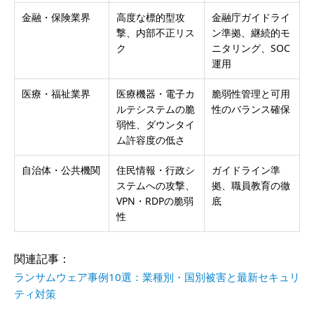
金融・保険業界
高度な標的型攻
金融庁ガイドライ
撃、内部不正リス
ン準拠、継続的モ
ク
ニタリング、SOC
運用
医療・福祉業界
医療機器・電子カ
脆弱性管理と可用
ルテシステムの脆
性のバランス確保
弱性、ダウンタイ
ム許容度の低さ
自治体・公共機関
住民情報・行政シ
ガイドライン準
ステムへの攻撃、
拠、職員教育の徹
VPN・RDPの脆弱
底
性
関連記事：
ランサムウェア事例10選：業種別・国別被害と最新セキュリ
ティ対策