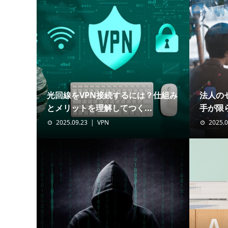
光回線をVPN接続するには？仕組み
法人の
とメリットを理解してつく...
手が限ら
2025.09.23
VPN
2025.0