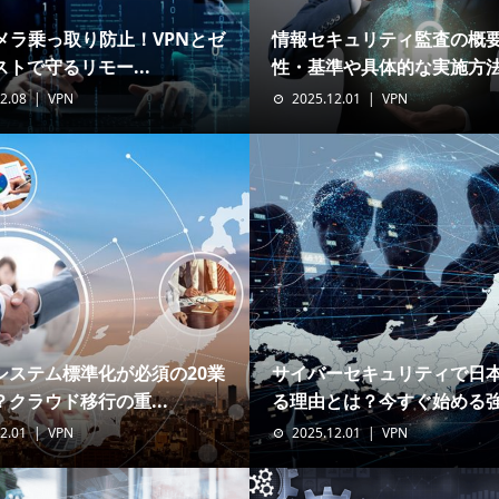
カメラ乗っ取り防止！VPNとゼ
情報セキュリティ監査の概
トで守るリモー...
性・基準や具体的な実施方法.
2.08
VPN
2025.12.01
VPN
システム標準化が必須の20業
サイバーセキュリティで日
クラウド移行の重...
る理由とは？今すぐ始める強.
2.01
VPN
2025.12.01
VPN