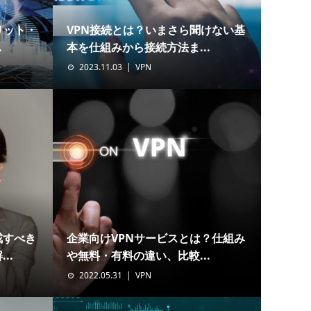
リット・
VPN接続とは？いまさら聞けない基
.
本を仕組みから接続方法ま...
2023.11.03
VPN
戒すべき
企業向けVPNサービスとは？仕組み
..
や無料・有料の違い、比較...
2022.05.31
VPN