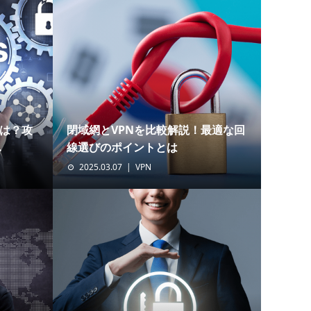
には？攻
閉域網とVPNを比較解説！最適な回
.
線選びのポイントとは
2025.03.07
VPN