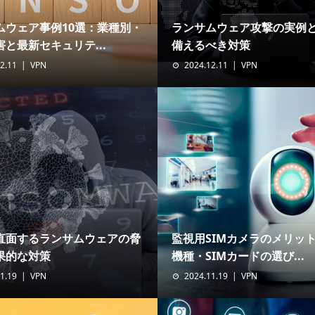
ムウェア事例10選：業種別・
ランサムウェア攻撃の実例
と最新セキュリテ...
備えるべき対策
2.11
VPN
2024.12.11
VPN
直面するランサムウェアの脅
監視用SIMカメラのメリッ
果的な対策
機種・SIMカードの選び...
1.19
VPN
2024.11.19
VPN