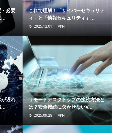
要・必要
これで理解！「サイバーセキュリテ
..
ィ」と「情報セキュリティ」...
2025.12.01
VPN
本が遅れ
リモートデスクトップの接続方法と
..
は？安全接続に欠かせないV...
2025.09.28
VPN