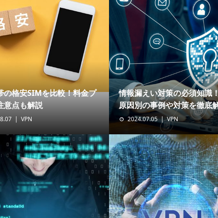
帯の格安SIMを比較！料金プ
情報漏えい対策の必須知識
注意点も解説
原因別の事例や対策を徹底解.
8.07
VPN
2024.07.05
VPN