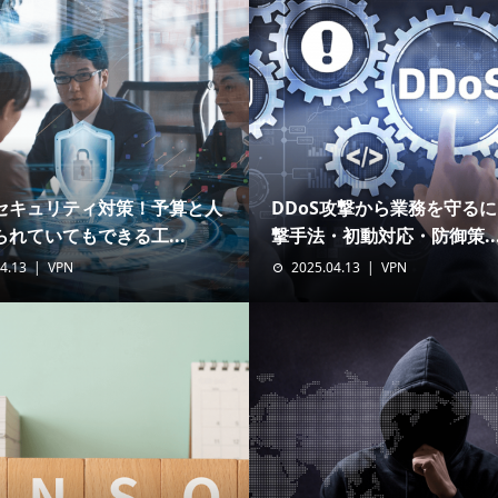
セキュリティ対策！予算と人
DDoS攻撃から業務を守る
れていてもできる工...
撃手法・初動対応・防御策..
4.13
VPN
2025.04.13
VPN