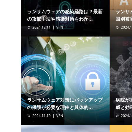
ランサムウェアの感染経路は？最新
ランサ
の攻撃手法や感染対策をわか...
国別被害
2024.12.11
VPN
2024.1
ランサムウェア対策にバックアップ
病院が
の保護が必要な理由と具体的...
威と効
2024.11.19
VPN
2024.1