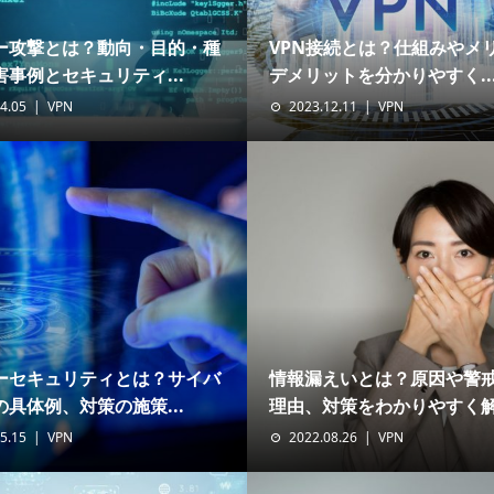
ー攻撃とは？動向・目的・種
VPN接続とは？仕組みやメ
事例とセキュリティ...
デメリットを分かりやすく..
4.05
VPN
2023.12.11
VPN
ーセキュリティとは？サイバ
情報漏えいとは？原因や警
具体例、対策の施策...
理由、対策をわかりやすく解.
5.15
VPN
2022.08.26
VPN