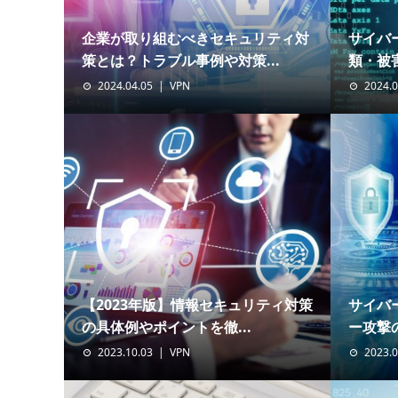
企業が取り組むべきセキュリティ対
サイバ
策とは？トラブル事例や対策...
類・被害
2024.04.05
VPN
2024.0
【2023年版】情報セキュリティ対策
サイバ
の具体例やポイントを徹...
ー攻撃の
2023.10.03
VPN
2023.0