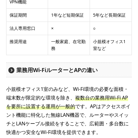
VPN機能
保証期間
1年など短期保証
5年など長期保証
法人専用窓口
×
○
推奨用途
一般家庭、在宅勤
小規模オフィス1
務
室など
業務用Wi-FiルーターとAPの違い
小規模オフィス1室のみなど、Wi-Fi環境の必要な面積・
端末数が限定的な環境を除き、
複数台の業務用Wi-Fi AP
を要所に設置する運用が一般的
です。APはアクセスポイ
ント機能に特化した無線LAN機器で、ルーターやスイッ
チとLANケーブル接続をすることで、広範囲・多台数に
快適かつ安全なWi-Fi環境を提供できます。