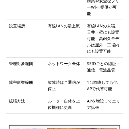
構築や安全なフリ
ーWi-Fi提供が可
能
設置場所
有線LANの最上流
有線LANの末端、
天井・壁にも設置
可能、高耐久モデ
ルは屋外・工場内
にも設置可能
管理対象範囲
ネットワーク全体
SSIDごとの認証・
通信、電波品質
障害影響範囲
故障時は全通信が
1台故障しても他
停止
APで代替可能
拡張方法
ルーター自体を上
APを増設してエリ
位機種に更新
ア拡張