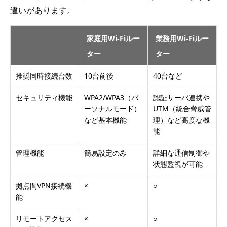
違いがあります。
家庭用Wi-Fiルー
業務用Wi-Fiルー
ター
ター
推奨同時接続台数
10台前後
40台など
セキュリティ機能
WPA2/WPA3（パ
認証サーバ連携や
ーソナルモード）
UTM（統合脅威管
など基本機能
理）など高度な機
能
管理機能
簡易設定のみ
詳細な通信制御や
状態監視が可能
拠点間VPN接続機
×
○
能
リモートアクセス
×
○