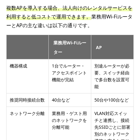
複数APを導入する場合、法人向けのレンタルサービスを
利用すると低コストで運用できます。
業務用Wi-Fiルータ
ーとAPの主な違いは以下の通りです。
業務用Wi-Fiルー
AP
ター
機器構成
1台でルーター・
別途ルーターが必
アクセスポイント
要、スイッチ経由
機能が完結
で多台数を設置可
能
推奨同時接続台数
40台など
50台や100台など
ネットワーク分離
業務用・ゲスト用
VLAN対応スイッ
のネットワークを
チと連携し、接続
分離可能
先SSIDごとに部署
別のネットワーク