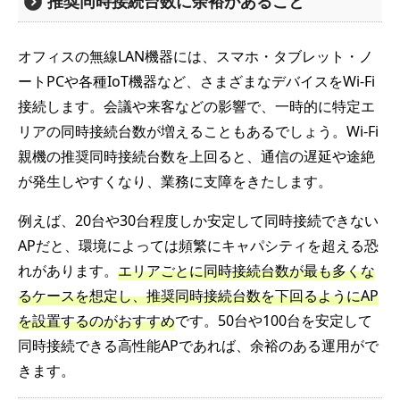
推奨同時接続台数に余裕があること
オフィスの無線LAN機器には、スマホ・タブレット・ノ
ートPCや各種IoT機器など、さまざまなデバイスをWi-Fi
接続します。会議や来客などの影響で、一時的に特定エ
リアの同時接続台数が増えることもあるでしょう。Wi-Fi
親機の推奨同時接続台数を上回ると、通信の遅延や途絶
が発生しやすくなり、業務に支障をきたします。
例えば、20台や30台程度しか安定して同時接続できない
APだと、環境によっては頻繁にキャパシティを超える恐
れがあります。
エリアごとに同時接続台数が最も多くな
るケースを想定し、推奨同時接続台数を下回るようにAP
を設置するのがおすすめ
です。50台や100台を安定して
同時接続できる高性能APであれば、余裕のある運用がで
きます。