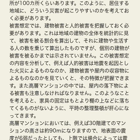
所が100カ所くらいあります。このように、居住する
地域に、どういう災害が起こりやすいのかを考えてお
く必要があります。
被害想定では、建物被害と人的被害を把握しておく必
要があります。これは地域の建物の全体を統計的に見
て、被害を被る割合を算出して、それに建物や生活す
る人の数を乗じて算出したものですが、個別の建物が
被害を被るかまでは示されていません。この被害想定
の内容を分析して、例えば人的被害は地震を起因とし
た火災によるものなのか、建物被害や屋内の収容物に
よるものなのかを見ていくと、その特徴が把握できま
す。また高層マンションの中では、屋内の落下物によ
る被害も注意しなければなりません。このようなこと
を考えると、家具の固定はもとより棚の上などに落ち
てくるものがないように、平時の整理整頓が肝心にな
ってきます。
高層マンションにおいては、例えば30階建てのマン
ションの高さは約90ｍになりますので、地表面の震
度が6弱だったとしても、上階では場合によっては震