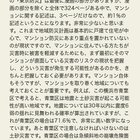
の『東京防災』は最後に漫画の部分がありますが、漫
画の部分を除くと全体で324ページある中で、マンシ
ョンに関する記述は、3ページだけなので、約1％の
記述ということになります。非常に少ないと思いま
す。これまで地域防災計画は基本的に戸建て住宅が中
心で、マンション防災にあまり重点を置かれていない
のが現状ですので、マンションに住んでいる方たちが
災害時に被害を軽減するためにも、まず最初にそのマ
ンションが直面している災害のリスクの現状を把握
し、どういう災害が発生する可能性があるのかを、き
ちんと把握しておく必要があります。マンション自体
もそうですが、マンションを取り巻く地域についても
考えておくことが重要です。例えば、この横浜市青葉
区で考えると、青葉区は地震と土砂災害が起こる可能
性が高い地域です。地震については30年以内に震度6
弱の揺れに見舞われる確率が算出されていますが、こ
れが青葉区の場合は71.6％で、非常に高い数字になっ
ています。あと青葉区で注意しなければいけないのは
土砂災害です。青葉区の場合は急傾斜地の崩壊危険箇