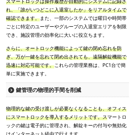
スマートロックは操作履歴が自動的にシステムに記録さ
れ、「誰がいつどこに入退室したか」をリアルタイムで
確認できます。
また、一部のシステムでは曜日や時間帯
ごとに特定のユーザーやグループの入退室エリアを制限
でき、施設管理の効率化に大いに役立ちます。
さらに、オートロック機能によって鍵の閉め忘れを防
ぎ、万が一鍵を忘れて閉め出されても、遠隔解錠機能で
迅速に対応可能です。
これらの管理業務は、PC1台で簡
単に実施できます。
鍵管理の物理的手間を削減
物理的な鍵の受け渡しが必要なくなることも、オフィス
にスマートロックを導入するメリットです。ス
マートロ
ックの鍵は電子的に管理され、解錠キーの付与や無効化
はインターネット経由で行えます。