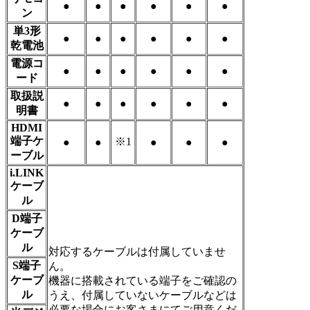
●
●
●
●
●
●
ン
単3形
●
●
●
●
●
●
乾電池
電源コ
●
●
●
●
●
●
ード
取扱説
●
●
●
●
●
●
明書
HDMI
端子ケ
※1
●
●
●
●
●
ーブル
i.LINK
ケーブ
ル
D端子
ケーブ
ル
対応するケーブルは付属していませ
S端子
ん。
ケーブ
機器に搭載されている端子をご確認の
ル
うえ、付属していないケーブルなどは
必要な場合にお客さまにてご用意くだ