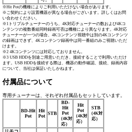
※Hit Potの機種によりご利用いただけない場合があります。
※ご契約により設置機器が異なる場合がございます。詳しくはお問
い合わせください。
※1トリプルチューナーのうち、4K対応チューナーの数および4Kコ
ンテンツの複数番組同時録画可否は機種により異なります。4K対応
チューナーが一つの場合、4Kコンテンツ視聴中は別の4Kコンテンツ
の録画はできず、4Kコンテンツ録画中は同一番組のみご視聴いただ
けます。
※2 4Kコンテンツには対応しておりません。
※3 USB HDDを別途ご用意いただき、接続することで利用いただけ
ます。USB HDDを接続する際は、機器の動作確認、接続、録画内容
について、当社は保証いたしかねます。
付属品について
専用チューナーは、それぞれ付属品もセットしています。
BD-
Hit
Hit
STB
Pot
BD-Hit
Hit
Pot
STB
（4K対
Pot
Pot
（4K対
（4K対
応）
応）
応）
リモコ