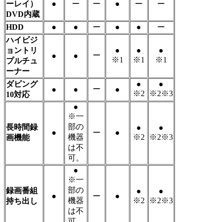
ーレイ）
●
ー
ー
●
ー
ー
DVD内蔵
HDD
●
●
ー
●
●
ー
ハイビジ
ョントリ
●
●
●
ー
●
●
※1
※1
※1
プルチュ
ーナー
ダビング
●
●
ー
●
●
●
※2
※2※3
10対応
●
※一
部の
長時間録
●
●
●
ー
●
機器
※2
※2※3
画機能
は不
可。
●
※一
部の
録画番組
●
●
●
ー
●
機器
※2
※2※3
持ち出し
は不
可。