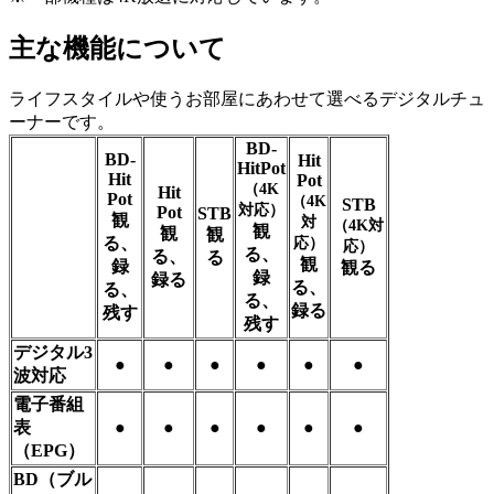
主な機能について
ライフスタイルや使うお部屋にあわせて選べるデジタルチュ
ーナーです。
BD-
BD-
Hit
HitPot
Hit
Pot
（4K
Hit
Pot
（4K
STB
対応）
Pot
STB
観
対
（4K対
観
観
観
る、
応）
応）
る、
る、
る
観
録
観る
録
録る
る、
る、
る、
録る
残す
残す
デジタル3
●
●
●
●
●
●
波対応
電子番組
表
●
●
●
●
●
●
（EPG）
BD（ブル