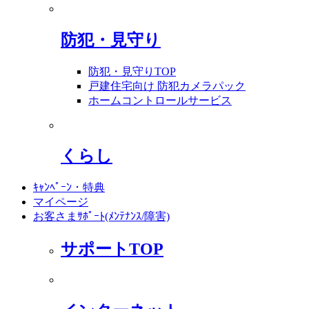
防犯・見守り
防犯・見守りTOP
戸建住宅向け 防犯カメラパック
ホームコントロールサービス
くらし
ｷｬﾝﾍﾟｰﾝ・特典
マイページ
お客さまｻﾎﾟｰﾄ(ﾒﾝﾃﾅﾝｽ/障害)
サポートTOP