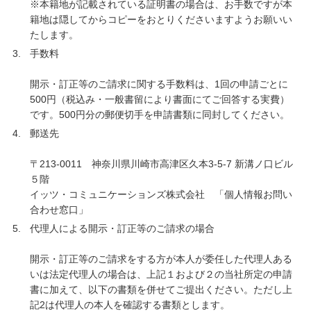
※本籍地が記載されている証明書の場合は、お手数ですが本
籍地は隠してからコピーをおとりくださいますようお願いい
たします。
手数料
開示・訂正等のご請求に関する手数料は、1回の申請ごとに
500円（税込み・一般書留により書面にてご回答する実費）
です。500円分の郵便切手を申請書類に同封してください。
郵送先
〒213-0011 神奈川県川崎市高津区久本3-5-7 新溝ノ口ビル
５階
イッツ・コミュニケーションズ株式会社 「個人情報お問い
合わせ窓口」
代理人による開示・訂正等のご請求の場合
開示・訂正等のご請求をする方が本人が委任した代理人ある
いは法定代理人の場合は、上記１および２の当社所定の申請
書に加えて、以下の書類を併せてご提出ください。ただし上
記2は代理人の本人を確認する書類とします。