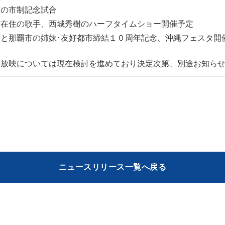
市の市制記念試合
市在住の歌手、西城秀樹のハーフタイムショー開催予定
市と那覇市の姉妹･友好都市締結１０周年記念、沖縄フェスタ開
の放映については現在検討を進めており決定次第、別途お知ら
ニュースリリース一覧へ戻る