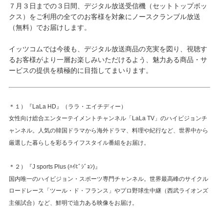
７月３日までの３日間、デジタル放送受信機（セットトップボッ
クス）をご利用の全てのお客様を対象にノースクランブル放送
（無料）でお届けします。
イッツコムでは今後も、デジタル放送商品の充実を図り、視聴す
るお客様がより一層お楽しみいただけるよう、魅力ある商品・サ
ービスの提供を積極的に目指してまいります。
＊１）『LaLa HD』（ララ・エイチディー）
女性向け総合エンターテイメントチャンネル「LaLa TV」のハイビジョンチ
ャンネル。人気の韓国ドラマから海外ドラマ、料理や紀行など、世界中から
厳選した暮らしを彩るライフスタイル番組をお届け。
＊２）『J sports Plus (ﾊｲﾋﾞｼﾞｮﾝ)』
国内唯一のハイビジョン・スポーツ専門チャンネル。世界最高峰のサイクル
ロードレース「ツール・ド・フランス」やプロ野球生中継（西武ライオンズ
主催試合）など、鮮明で迫力ある映像をお届け。