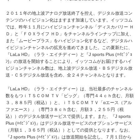
２０１１年の地上波アナログ放送終了を控え、デジタル放送コン
テンツのハイビジョン化はますます加速しています。イッツコム
では、昨年１１月にハイビジョンチャンネル「ディスカバリー Ｈ
Ｄ」と「ＦＯＸライフ ＨＤ」をチャンネルラインナップに加え、
また「ムービープラス」をハイビジョン化するなど、デジタルハ
イビジョンチャンネルの拡充を進めてきました。この夏新たに、
『LaLa HD』（ララ・エイチディー）と『J sports Plus (ﾊｲﾋﾞｼﾞｮ
ﾝ)』の放送を開始することにより、イッツコムがお届けするハイ
ビジョンチャンネル数は、地上波デジタル放送・ＢＳデジタル放
送・ＣＳデジタル放送を含め、全２４チャンネルとなります。
『LaLa HD』（ララ・エイチディー）は、当社最多のチャンネル
数をもつｉＴＳＣＯＭ ＴＶ「ビッグ」（専門４４ｃｈ含む、月額
３，８８５円（税込））と、ｉＴＳＣＯＭ ＴＶ「αエース（アル
ファエース）」（専門３８ｃｈ含む、月額３，２５５円（税
込））のデジタル放送サービスで提供します。また、『J sports
Plus (ﾊｲﾋﾞｼﾞｮﾝ)』はデジタル放送サービスのオプションサービス
（月額１，３６５円（税込））としての提供となります。なお、
『J sports Plus (ﾊｲﾋﾞｼﾞｮﾝ)』は放送開始を記念し、７月１日から