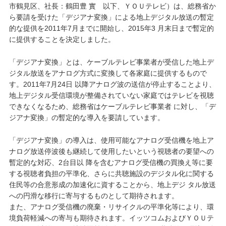
市鶴見区、社長：鶴田豊 實 以下、ＹＯＵテレビ）は、総務省か
ら要請を受けた「デジアナ変換」による地上デジタル放送の暫定
的な提供を2011年7月までに開始し、2015年3 月末日まで暫定的
に提供することを決定しました。
「デジアナ変換」とは、ケーブルテレビ事業者が受信した地上デ
ジタル放送をアナログ方式に変換して各家庭に提供するもので
す。2011年7月24日 以降アナログ波の送信が停止することより、
地上デジタル受信環境が整備されていない家庭ではテレビを視聴
できなくなるため、総務省はケーブルテレビ事業者 に対し、「デ
ジアナ変換」の暫定的な導入を要請しています。
「デジアナ変換」の導入は、使用可能なアナログ受信機を地上ア
ナログ放送停波後も継続して使用したいという視聴者の要望への
暫定的な対応、2台目以 降を含むアナログ受信機の買換え等に要
する視聴者負担の平準化、さらに共聴施設のデジタル化に関する
住民等の合意形成の加速化に資することから、地上デジ タル放送
への円滑な移行に寄与するものとして期待されます。
また、アナログ受信機の廃棄・リサイクルの平準化等により、環
境負荷軽減への寄与も期待されます。イッツコムおよびＹＯＵテ