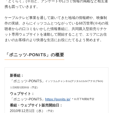
「とくらく」(※3)と、アンケートや口コミ情報の掲載など相互連
携も図っていきます。
ケーブルテレビ事業を通して築いてきた地域の情報網や、映像制
作の実績、さらにイッツコムとつながっている68万世帯(※4)の視
聴者からの口コミをいかした情報番組に、共同購入型前売りチケ
ット専用ウェブサイトを連動して開始することで、エリアにお住
まいのお客様のより快適な生活にお役にたてるよう努めます。
「ポニッツ‐PONiTS」の概要
新番組：
「ポニッツ-PONiTS」
イッツコムチャンネル(デジタル11ch/アナログ9ch)
１日8回/1回30分（予定）
ウェブサイト：
「ポニッツ-PONiTS」
https://ponits.jp/
＊11月下旬開始予定
番組・ウェブサイト販売開始日：
2010年12月1日（水）
（予定）