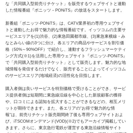
な「共同購入型前売りチケット」を販売するウェブサイトと連動
した情報番組『ポニッツ－PONiTS』の放送をスタートします。
新番組「ポニッツ-PONiTS」は、CATV業界初の専用ウェブサイ
トと連動したお得で魅力的な情報番組です。イッツコムの主要サ
ービスエリアを(1)渋谷、(2)東急田園都市線、(3)東急東横線・み
なとみらい線の3つに分け、各エリアの商品やサービスを割引価
格（50%～90%OFF）で紹介し、連動するフラッシュマーケティ
ング方式(※1)を活用した専用ウェブサイト『ポニッツ-PONiTS』
で「共同購入型前売りチケット」として販売します。魅力的な地
域情報を発信するだけでなく、販売することによってイッツコム
のサービスエリア(地域経済)の活性化を目指します。
購入者側は良いサービスを特別価格で受けることができ、サービ
ス提供者側は短期間に東急線沿線を中心とした新規顧客の獲得
や、口コミによる認知を拡大することができるなどの、相互メリ
ットが期待できます。また、各エリアの“お得で魅力的な情
報”は、前売りチケット販売期間終了後も専用ウェブサイトおよ
び、iTSCOMオンデマンド(VOD)(※2)でもアーカイブ掲載してい
きます。さらに、東京急行電鉄が運営する東急沿線情報サイト