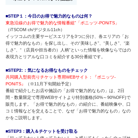
■STEP１：今日のお得で魅力的なものは何？
東急沿線のお得で魅力的な情報番組”「ポニッツ-PONiTS」
（iTSCOM ch/デジタル11ch）
イッツコムの主要サービスエリアを3つに分け、各エリアの「お
得で魅力的なもの」を探し出し、その“美味しさ”、“美しさ”、“楽
しさ”、“（店員や担当者の）人柄”といった情報を映像ならではの
表現力とリアルな口コミを紹介する30分番組です。
■STEP2:：気になるお得なものをチェック
共同購入型前売りチケット専用WEBサイト：『ポニッツ-
PONiTS』
（※11月下旬開始予定）
番組で紹介したお店や施設の「お得で魅力的なもの」は、2日
間・数量限定で専用WEBサイトより特別価格(50%～90%OFF)で
販売します。「お得で魅力的なもの」の紹介に、番組映像や、口
コミ情報などを交えることで、なぜ「お得で魅力的なもの」なの
かをご説明します。
■STEP3：購入＆チケットを受け取る