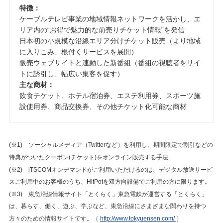
特徴：
ケーブルテレビ事業の地域情報ネットワークを活かし、エ
リア内の“お得で魅力的な前売りチケット情報”を発信
日本初の小規模な沿線エリア分けチケット販売（より地域
に入りこみ、根付くサービスを展開）
販売ウェブサイトと連動した新番組（番組の視聴者をサイ
トに誘引し、幅広い集客を促す）
主な商材：
飲食チケット、ホテル宿泊券、エステ利用券、スポーツ施
設使用券、商品交換券、その他チケット化可能な商材
(※1) ソーシャルメディア（Twitterなど）を利用し、期間限定で割引などの
特典がついたクーポン(チケット)をオンライン販売する手法
(※2) iTSCOMオンデマンドがご利用いただけるのは、デジタル放送サービ
スご利用中のお客様のうち、HitPotを双方向設備でご利用の方に限ります。
(※3) 東急沿線情報サイト「とくらく」東急電鉄が運営する「とくらく」
は、暮らす、働く、遊ぶ、学ぶなど、東急沿線にさまざまな関わりを持つ
方々のための情報サイトです。（
http://www.tokyuensen.com/
）