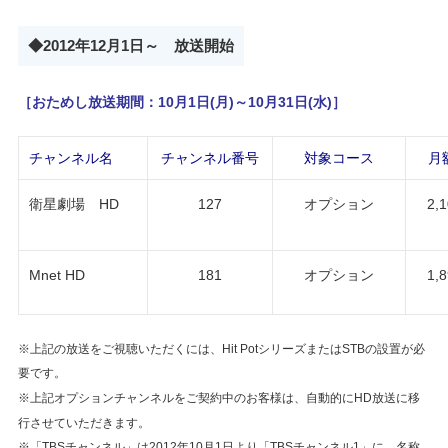
◆2012年12月1日～ 放送開始
［おためし放送期間：10月1日(月)～10月31日(水)］
チャンネル名
チャンネル番号
対象コース
月
2,
衛星劇場 HD
127
オプション
1,
Mnet HD
181
オプション
※上記の放送をご視聴いただくには、Hit PotシリーズまたはSTBの設置が必
要です。
※上記オプションチャンネルをご契約中のお客様は、自動的にHD放送に移
行させていただきます。
※「TBSチャンネル」は2012年10月1日より「TBSチャンネル1」に 名称