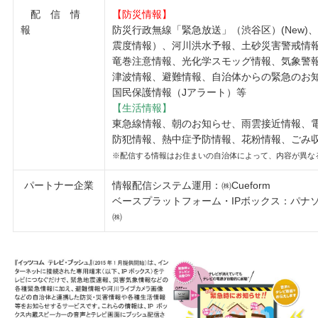
配 信 情
【防災情報】
報
防災行政無線「緊急放送」（渋谷区）(New)
震度情報）、河川洪水予報、土砂災害警戒情
竜巻注意情報、光化学スモッグ情報、気象警
津波情報、避難情報、自治体からの緊急のお
国民保護情報（Jアラート）等
【生活情報】
東急線情報、朝のお知らせ、雨雲接近情報、電車
防犯情報、熱中症予防情報、花粉情報、ごみ
※配信する情報はお住まいの自治体によって、内容が異な
パートナー企業
情報配信システム運用：㈱Cueform
ベースプラットフォーム・IPボックス：パナ
㈱