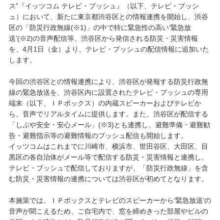
ス”『イッツコム テレビ・プッシュ』（以下、テレビ・プッシ
ュ）において、新たに東京都渋谷区との情報連携を開始し、渋谷
区の「防災行政無線(※1)」の中で特に緊急性の高い‘緊急放
送’(※2)の音声配信等、渋谷区から発信される防災・災害情報
を、4月1日（金）より、テレビ・プッシュの配信情報に追加いた
します。
今回の渋谷区との情報連携により、渋谷区が発報する防災行政無
線の緊急放送を、渋谷区内に設置されたテレビ・プッシュの専用
端末（以下、ＩＰボックス）の内蔵スピーカーおよびテレビか
ら、音声でリアルタイムに提供します。また、渋谷区が配信する
「しぶや安全・安心メール」(※3)とも連携し、避難準備・避難勧
告・避難指示等の避難情報のプッシュ配信も開始します。
イッツコムはこれまでに川崎市、横浜市、世田谷区、大田区、目
黒区の各自治体がメール等で配信する防災・災害情報と連携し、
テレビ・プッシュで配信しておりますが、「防災行政無線」を含
む防災・災害情報の連携については渋谷区が初めてとなります。
本施策では、ＩＰボックスとテレビのスピーカーから‘緊急放送’の
音声が聞こえるため、ご自宅内で、窓を締めきった部屋やビルの