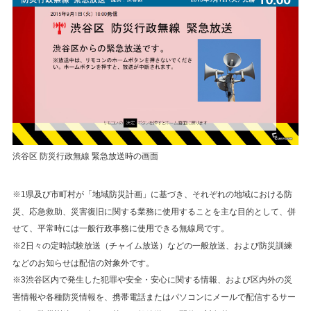
渋谷区 防災行政無線 緊急放送時の画面
※1県及び市町村が「地域防災計画」に基づき、それぞれの地域における防
災、応急救助、災害復旧に関する業務に使用することを主な目的として、併
せて、平常時には一般行政事務に使用できる無線局です。
※2日々の定時試験放送（チャイム放送）などの一般放送、および防災訓練
などのお知らせは配信の対象外です。
※3渋谷区内で発生した犯罪や安全・安心に関する情報、および区内外の災
害情報や各種防災情報を、携帯電話またはパソコンにメールで配信するサー