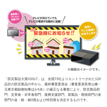
「防災製品大賞©2017」は、全国73社よりエントリーされた120
品目の防災製品の中から、最終審査委員会（審査委員長青山脩・
元東京都副都知事ほか5名）の厳正なる審査により、防災製品部
門、災害食・非常食部門、復興支援部門、新製品・開発部門の各
部門の金・銀・銅3賞および特別賞を決定するものです。