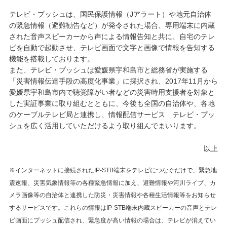
テレビ・プッシュは、国民保護情報（Jアラート）や地元自治体
の緊急情報（避難勧告など）が発令された場合、専用端末に内蔵
された音声スピーカーから声による情報告知と共に、自宅のテレ
ビを自動で起動させ、テレビ画面で文字と画像で情報を告知する
機能を搭載しております。
また、テレビ・プッシュは愛媛県宇和島市と総務省が実施する
「災害情報伝達手段の高度化事業」に採択され、2017年11月から
愛媛県宇和島市内で聴覚障がい者などの災害時用支援者を対象と
した実証事業に取り組むとともに、今後も全国の自治体や、各地
のケーブルテレビ局と連携し、情報配信サービス テレビ・プッ
シュを広く活用していただけるよう取り組んでまいります。
以上
※インターネットに接続されたIP-STB端末をテレビにつなぐだけで、緊急地
震速報、災害気象情報等の各種緊急情報に加え、避難情報や河川ライブ、カ
メラ画像等の自治体と連携した防災・災害情報や各種生活情報等をお知らせ
するサービスです。これらの情報はIP-STB端末内蔵スピーカーの音声とテレ
ビ画面にプッシュ配信され、緊急度が高い情報の場合は、テレビが消えてい