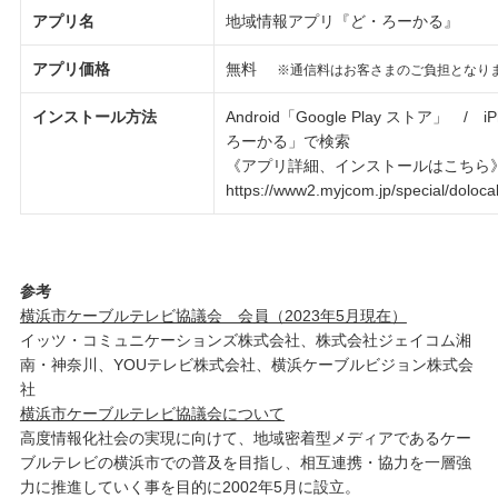
アプリ名
地域情報アプリ『ど・ろーかる』
アプリ価格
無料
※通信料はお客さまのご負担となり
インストール方法
Android「Google Play ストア」 / 
ろーかる」で検索
《アプリ詳細、インストールはこちら
https://www2.myjcom.jp/special/dolocal
参考
横浜市ケーブルテレビ協議会 会員（2023年5月現在）
イッツ・コミュニケーションズ株式会社、株式会社ジェイコム湘
南・神奈川、YOUテレビ株式会社、横浜ケーブルビジョン株式会
社
横浜市ケーブルテレビ協議会について
高度情報化社会の実現に向けて、地域密着型メディアであるケー
ブルテレビの横浜市での普及を目指し、相互連携・協力を一層強
力に推進していく事を目的に2002年5月に設立。