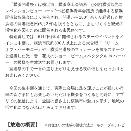
「横浜開港祭」は横浜市、横浜商工会議所、(公財)横浜観光コ
ンベンションビューロー＞(一社)横浜青年会議所で組織する横浜
開港祭協議会により主催され、開港から160年余りが経過した横
浜港の開港記念日(6月2日)を祝うとともに、まちづくりと観光の
活性化を図るために開催される市民祭です。
特別番組では、6月2日(金)に開催されるステージイベントをメ
インに中継し、横浜市民約300人以上による大合唱「ドリーム・
オブ・ハーモニー」や、横浜開港祭のフィナーレを飾るステージ
と連携した光・音・花火のショー「ビームスペクタクル in ハーバ
ー」の模様を生放送でお届けします。
開港祭の中で一番の盛り上がりを見せる夜の催しをたっぷりと
お楽しみください。
今回の生中継を通じて、実際に会場に足を運ぶことが難しい市
民の皆さまにもお楽しみいただける機会をつくると同時に、アプ
リでの配信により、全国の皆さまに横浜市の魅力を伝え、地域の
活性化につながればと考えております。
【放送の概要】
※お住まいの地域の視聴方法は、各ケーブルテレビ