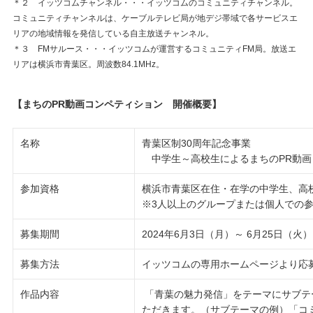
＊２ イッツコムチャンネル・・・イッツコムのコミュニティチャンネル。
コミュニティチャンネルは、ケーブルテレビ局が地デジ帯域で各サービスエ
リアの地域情報を発信している自主放送チャンネル。
＊３ FMサルース・・・イッツコムが運営するコミュニティFM局。放送エ
リアは横浜市青葉区。周波数84.1MHz。
【まちのPR動画コンペティション 開催概要】
名称
青葉区制30周年記念事業
中学生～高校生によるまちのPR動画
参加資格
横浜市青葉区在住・在学の中学生、高
※3人以上のグループまたは個人での参
募集期間
2024年6月3日（月）～ 6月25日（火）
募集方法
イッツコムの専用ホームページより応
作品内容
「青葉の魅力発信」をテーマにサブテ
ただきます。（サブテーマの例）「コ