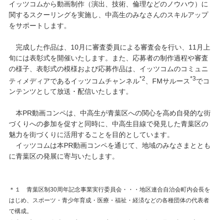
イッツコムから動画制作（演出、技術、倫理などのノウハウ）に
関するスクーリングを実施し、中高生のみなさんのスキルアップ
をサポートします。
完成した作品は、10月に審査委員による審査会を行い、11月上
旬には表彰式を開催いたします。また、応募者の制作過程や審査
の様子、表彰式の模様および応募作品は、イッツコムのコミュニ
*2
*3
ティメディアであるイッツコムチャンネル
、FMサルース
でコ
ンテンツとして放送・配信いたします。
本PR動画コンペは、中高生が青葉区への関心を高め自発的な街
づくりへの参加を促すと同時に、中高生目線で発見した青葉区の
魅力を街づくりに活用することを目的としています。
イッツコムは本PR動画コンペを通じて、地域のみなさまととも
に青葉区の発展に寄与いたします。
＊１ 青葉区制30周年記念事業実行委員会・・・地区連合自治会町内会長を
はじめ、スポーツ・青少年育成・医療・福祉・経済などの各種団体の代表者
で構成。