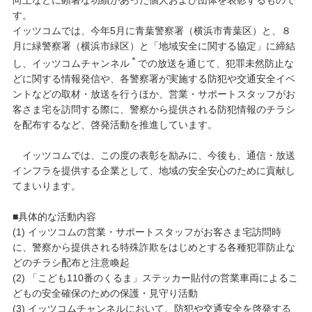
向上などに顕著な功績があった個人および団体を表彰するもので
す。
イッツコムでは、今年5月に青葉警察署（横浜市青葉区）と、８
月に緑警察署（横浜市緑区）と「地域安全に関する協定」に締結
＊
し、イッツコムチャンネル
での放送を通じて、犯罪未然防止な
どに関する情報発信や、各警察署が実施する防犯や交通安全イベ
ントなどの取材・放送を行うほか、営業・サポートスタッフがお
客さま宅を訪問する際に、警察から提供される防犯情報のチラシ
を配布するなど、啓発活動を推進しています。
イッツコムでは、この度の表彰を励みに、今後も、通信・放送
インフラを提供する企業として、地域の安全安心のために貢献し
てまいります。
■具体的な活動内容
(1) イッツコムの営業・サポートスタッフがお客さま宅訪問時
に、警察から提供される特殊詐欺をはじめとする各種犯罪防止な
どのチラシ配布と注意喚起
(2) 「こども110番のくるま」ステッカー貼付の営業車両によるこ
どもの安全確保のための保護・見守り活動
(3) イッツコムチャンネルにおいて、防犯や交通安全を啓発する