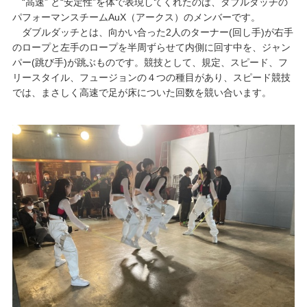
“高速” と“安定性”を体で表現してくれたのは、ダブルダッチの
パフォーマンスチームAuX（アークス）のメンバーです。
ダブルダッチとは、向かい合った2人のターナー(回し手)が右手
のロープと左手のロープを半周ずらせて内側に回す中を、ジャン
パー(跳び手)が跳ぶものです。競技として、規定、スピード、フ
リースタイル、フュージョンの４つの種目があり、スピード競技
では、まさしく高速で足が床についた回数を競い合います。