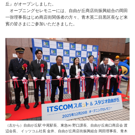
丘』がオープンしました。
オープニングセレモニーには、自由が丘商店街振興組合の岡田
一弥理事長はじめ商店街関係者の方々、青木英二目黒区長など来
賓の皆さまにご参加いただきました。
（左から）自由が丘駅 中尾駅長、東急㈱ 野口課長、自由が丘南口商店会 渡
辺会長、 イッツコム社長 金井、自由が丘商店街振興組合 岡田理事長、青木