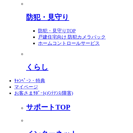
防犯・見守り
防犯・見守りTOP
戸建住宅向け 防犯カメラパック
ホームコントロールサービス
くらし
ｷｬﾝﾍﾟｰﾝ・特典
マイページ
お客さまｻﾎﾟｰﾄ(ﾒﾝﾃﾅﾝｽ/障害)
サポートTOP