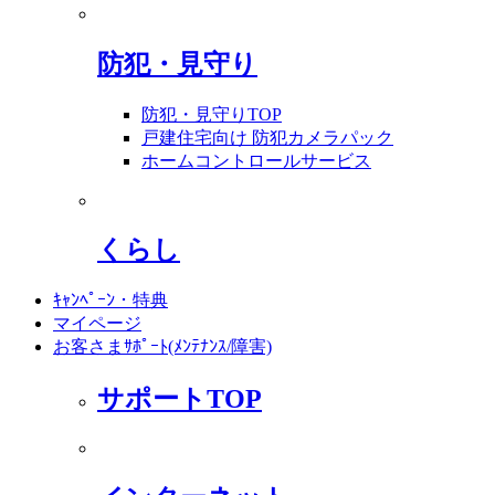
防犯・見守り
防犯・見守りTOP
戸建住宅向け 防犯カメラパック
ホームコントロールサービス
くらし
ｷｬﾝﾍﾟｰﾝ・特典
マイページ
お客さまｻﾎﾟｰﾄ(ﾒﾝﾃﾅﾝｽ/障害)
サポートTOP