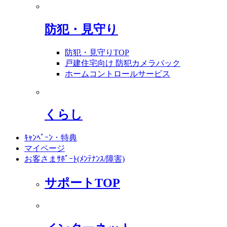
防犯・見守り
防犯・見守りTOP
戸建住宅向け 防犯カメラパック
ホームコントロールサービス
くらし
ｷｬﾝﾍﾟｰﾝ・特典
マイページ
お客さまｻﾎﾟｰﾄ(ﾒﾝﾃﾅﾝｽ/障害)
サポートTOP