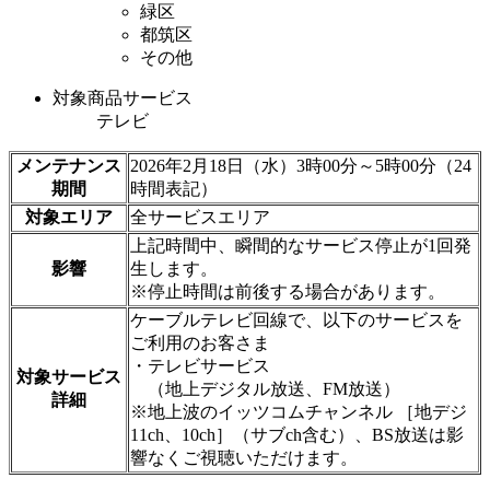
緑区
都筑区
その他
対象商品サービス
テレビ
メンテナンス
2026年2月18日（水）3時00分～5時00分（24
期間
時間表記）
対象エリア
全サービスエリア
上記時間中、瞬間的なサービス停止が1回発
影響
生します。
※停止時間は前後する場合があります。
ケーブルテレビ回線で、以下のサービスを
ご利用のお客さま
・テレビサービス
対象サービス
（地上デジタル放送、FM放送）
詳細
※地上波のイッツコムチャンネル ［地デジ
11ch、10ch］（サブch含む）、BS放送は影
響なくご視聴いただけます。