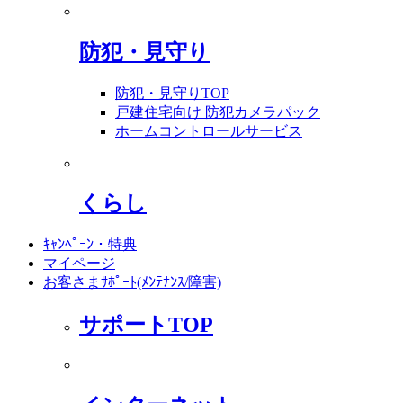
防犯・見守り
防犯・見守りTOP
戸建住宅向け 防犯カメラパック
ホームコントロールサービス
くらし
ｷｬﾝﾍﾟｰﾝ・特典
マイページ
お客さまｻﾎﾟｰﾄ(ﾒﾝﾃﾅﾝｽ/障害)
サポートTOP