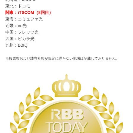
東北：ドコモ
関東：iTSCOM（8回目）
東海：コミュファ光
近畿：eo光
中国：フレッツ光
四国：ピカラ光
九州：BBIQ
※投票数および該当社数が規定に満たない地域は記載しておりません。