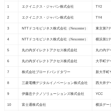
1
TY2
エクイニクス・ジャパン株式会社
2
TY4
エクイニクス・ジャパン株式会社
3
NTT
東京第7
ドコモビジネス株式会社
（
Nexcenter
）
4
NTT
横浜第1
ドコモビジネス株式会社
（
Nexcenter
）
5
丸の内デ
丸の内ダイレクトアクセス株式会社
6
大手町デ
丸の内ダイレクトアクセス株式会社
7
新大手町
株式会社ブロードバンドタワー
8
西大井デ
三菱電機デジタルイノベーション株式会社
9
YCC
伊藤忠テクノソリューションズ株式会社
10
横浜デー
富士通株式会社