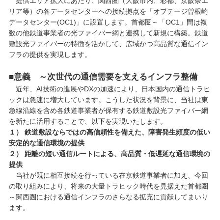
提供エリア拡大にあたり、関西圏（大阪市内、彩都、京阪奈エ
リア等）の各データセンターへの接続拠点を「オプテージ曽根崎
データセンター(OC1)」に設置します。首都圏～「OC1」間は複
数の他鉄道事業者の光ファイバー網と連携して新規に構築。鉄道
敷設光ファイバーの特徴を活かして、広域かつ高品質な通信イン
フラの提供を実現します。
■意義 ～次世代の通信需要を支えるインフラ整備
近年、AI技術の進展やDXの加速により、日本国内の通信トラヒ
ックは急速に増大しています。こうした状況を背景に、当社は東
急線沿線を含め各鉄道事業者が保有する鉄道敷設光ファイバー網
を新たに活用することで、以下を実現いたします。
１） 鉄道敷設ならではの高信頼性を備えた、障害発生頻度の低い
安定的な通信環境の提供
２） 距離の短い通信ルートによる、高品質・低遅延な通信環境の
提供
当社が既に相互接続を行っている在京鉄道事業者に加え、今回
の取り組みにより、将来の大量トラヒック時代を見据えた首都圏
～関西圏における通信インフラのさらなる拡充に貢献してまいり
ます。