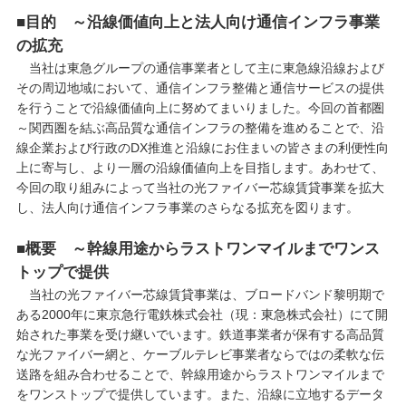
■目的 ～沿線価値向上と法人向け通信インフラ事業
の拡充
当社は東急グループの通信事業者として主に東急線沿線および
その周辺地域において、通信インフラ整備と通信サービスの提供
を行うことで沿線価値向上に努めてまいりました。今回の首都圏
～関西圏を結ぶ高品質な通信インフラの整備を進めることで、沿
線企業および行政のDX推進と沿線にお住まいの皆さまの利便性向
上に寄与し、より一層の沿線価値向上を目指します。あわせて、
今回の取り組みによって当社の光ファイバー芯線賃貸事業を拡大
し、法人向け通信インフラ事業のさらなる拡充を図ります。
■概要 ～幹線用途からラストワンマイルまでワンス
トップで提供
当社の光ファイバー芯線賃貸事業は、ブロードバンド黎明期で
ある2000年に東京急行電鉄株式会社（現：東急株式会社）にて開
始された事業を受け継いでいます。鉄道事業者が保有する高品質
な光ファイバー網と、ケーブルテレビ事業者ならではの柔軟な伝
送路を組み合わせることで、幹線用途からラストワンマイルまで
をワンストップで提供しています。また、沿線に立地するデータ