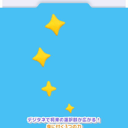
デ
ジ
タ
ネ
で
将
来
の
選
択
肢
が
広
が
る
！
身
に
付
く
3
つ
の
力