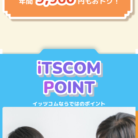
イッツコム未契約者の方は、年間39,800円（税込）
または月払いプラン月額4,980円（税込）となります。
i
T
S
C
O
M
P
O
I
N
T
イッツコムならではのポイント