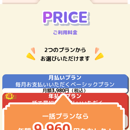
P
R
I
C
E
ご利用料金
2つのプランから
お選びいただけます
月払いプラン
毎月お支払いいただく
ベーシックプラン
月額
3,980
円
（税込）
年払いプラン
お得な
一括で最初にお支払いいただく
続けやすいプラン
年間
37,800
円
（税込）
月当たり
3,150
円
（税込）