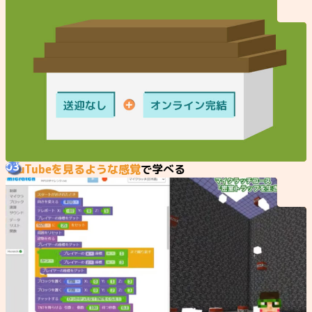
03
YouTubeを見るような感覚
で学べる