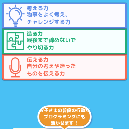
考
える
力
物事をよく考え、
チャレンジする力
造
る
力
最後まで諦めないで
やり切る力
伝
える
力
自分の考えや造った
ものを
伝える力
お子さまの普段の行動が
プログラミングにも
活かせます！