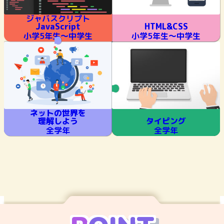
ジャバスクリプト
JavaScript
HTML&CSS
小学5年生～中学生
小学5年生～中学生
ネットの世界を
理解しよう
タイピング
全学年
全学年