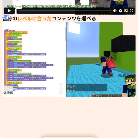
04
自分の
レベルに合った
コンテンツを選べる