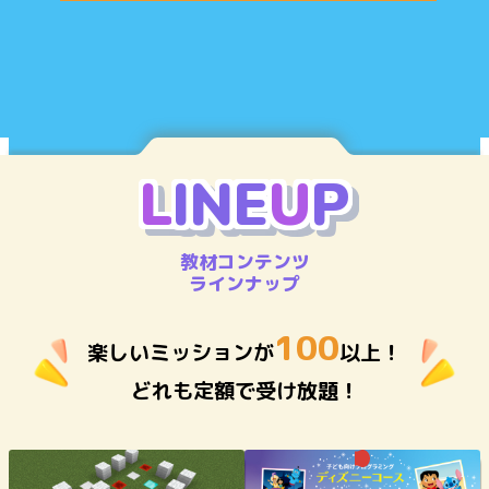
L
I
N
E
U
P
教材コンテンツ
ラインナップ
100
楽しいミッションが
以上！
どれも定額で受け放題！