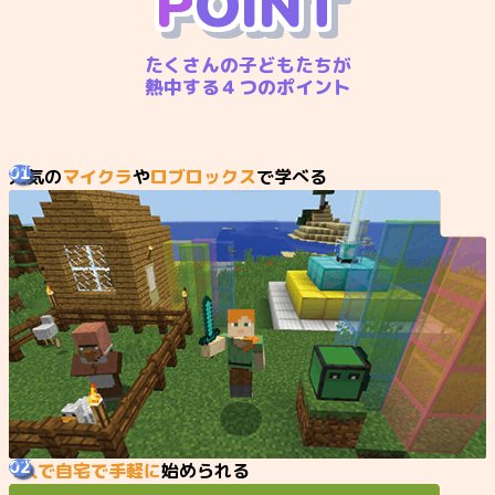
P
O
I
N
T
たくさんの子どもたちが
熱中する４つのポイント
01
人気の
マイクラ
や
ロブロックス
で学べる
02
1人で自宅で手軽に
始められる