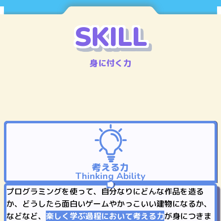
S
K
I
L
L
身に付く力
考
える
力
Thinking Ability
プログラミングを使って、自分なりにどんな作品を造る
か、どうしたら面白いゲームやかっこいい建物になるか、
などなど、
楽しく学ぶ過程において考える力
が身につきま