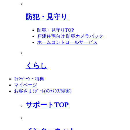
防犯・見守り
防犯・見守りTOP
戸建住宅向け 防犯カメラパック
ホームコントロールサービス
くらし
ｷｬﾝﾍﾟｰﾝ・特典
マイページ
お客さまｻﾎﾟｰﾄ(ﾒﾝﾃﾅﾝｽ/障害)
サポートTOP