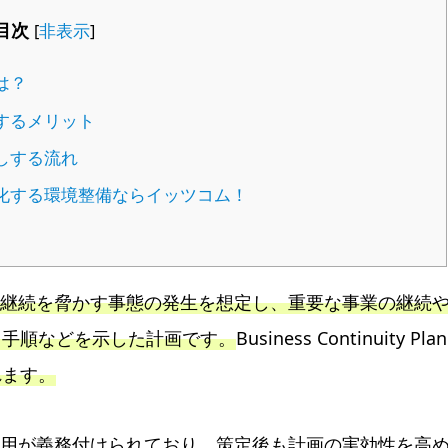
目次
非表示
[
]
は？
するメリット
しする流れ
化する環境整備ならイッツコム！
業継続を脅かす事態の発生を想定し、重要な事業の継続
・手順などを示した計画です。
Business Continuity Plan
れます。
運用が義務付けられており、策定後も計画の実効性を高