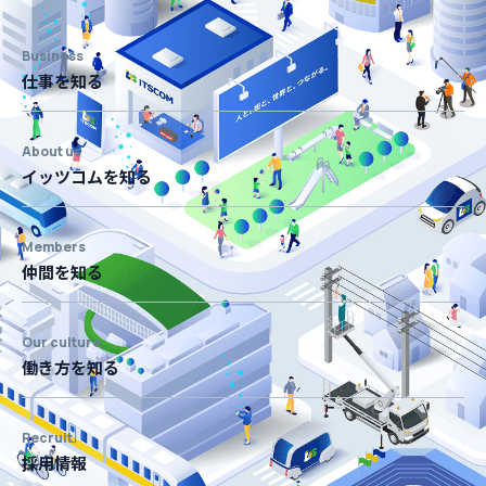
Business
仕事を知る
About us
イッツコムを知る
Members
仲間を知る
Our culture
働き方を知る
Recruit
採用情報