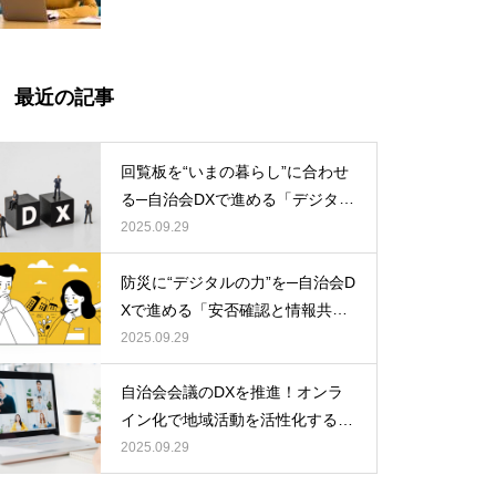
最近の記事
回覧板を“いまの暮らし”に合わせ
る─自治会DXで進める「デジタル
回覧板」の始め方
2025.09.29
防災に“デジタルの力”を─自治会D
Xで進める「安否確認と情報共
有」の新しいかたち：地域コミュ
2025.09.29
ニティを災害から守るためのロー
自治会会議のDXを推進！オンラ
ドマップ
イン化で地域活動を活性化する詳
細ガイド
2025.09.29