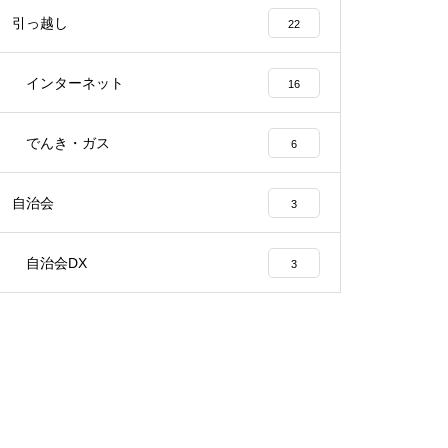
引っ越し
22
インターネット
16
でんき・ガス
6
自治会
3
自治会DX
3