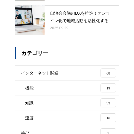
ニティを災害から守るためのロー
自治会会議のDXを推進！オンラ
ドマップ
イン化で地域活動を活性化する詳
細ガイド
2025.09.29
カテゴリー
インターネット関連
68
機能
19
知識
33
速度
16
学び
2