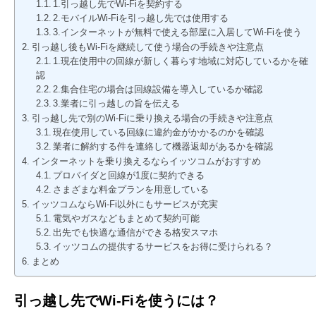
1.引っ越し先でWi-Fiを契約する
2.モバイルWi-Fiを引っ越し先では使用する
3.インターネットが無料で使える部屋に入居してWi-Fiを使う
引っ越し後もWi-Fiを継続して使う場合の手続きや注意点
1.現在使用中の回線が新しく暮らす地域に対応しているかを確
認
2.集合住宅の場合は回線設備を導入しているか確認
3.業者に引っ越しの旨を伝える
引っ越し先で別のWi-Fiに乗り換える場合の手続きや注意点
現在使用している回線に違約金がかかるのかを確認
業者に解約する件を連絡して機器返却があるかを確認
インターネットを乗り換えるならイッツコムがおすすめ
プロバイダと回線が1度に契約できる
さまざまな料金プランを用意している
イッツコムならWi-Fi以外にもサービスが充実
電気やガスなどもまとめて契約可能
出先でも快適な通信ができる格安スマホ
イッツコムの提供するサービスをお得に受けられる？
まとめ
引っ越し先でWi-Fiを使うには？