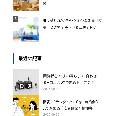
説！
引っ越し先でWi-Fiをそのまま使う方
法！契約料金を下げる工夫も紹介
最近の記事
回覧板を“いまの暮らし”に合わせ
る─自治会DXで進める「デジタル
回覧板」の始め方
2025.09.29
防災に“デジタルの力”を─自治会D
Xで進める「安否確認と情報共
有」の新しいかたち：地域コミュ
2025.09.29