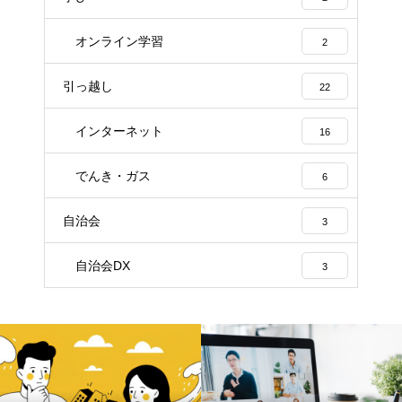
オンライン学習
2
引っ越し
22
インターネット
16
でんき・ガス
6
自治会
3
自治会DX
3