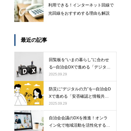
利用できる！インターネット回線で
光回線をおすすめする理由も解説
最近の記事
回覧板を“いまの暮らし”に合わせ
る─自治会DXで進める「デジタル
回覧板」の始め方
2025.09.29
防災に“デジタルの力”を─自治会D
Xで進める「安否確認と情報共
有」の新しいかたち：地域コミュ
2025.09.29
ニティを災害から守るためのロー
自治会会議のDXを推進！オンラ
ドマップ
イン化で地域活動を活性化する詳