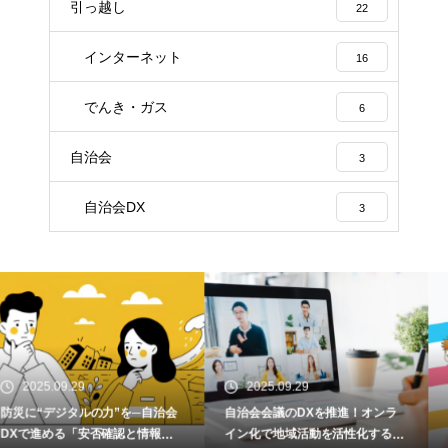
引っ越し
22
インターネット
16
でんき・ガス
6
自治会
3
自治会DX
3
2025.09.29
2024.05.15
自治会会議のDXを推進！オンラ
高まる教育へのゲーミフィケーシ
イン化で地域活動を活性化する詳
ョン導入