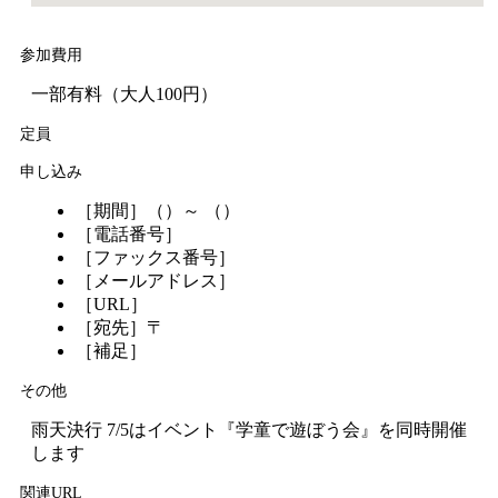
参加費用
一部有料（大人100円）
定員
申し込み
［期間］（）～ （）
［電話番号］
［ファックス番号］
［メールアドレス］
［URL］
［宛先］〒
［補足］
その他
雨天決行 7/5はイベント『学童で遊ぼう会』を同時開催
します
関連URL