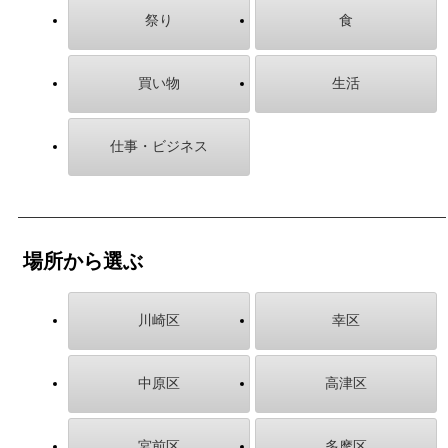
祭り
食
買い物
生活
仕事・ビジネス
場所から選ぶ
川崎区
幸区
中原区
高津区
宮前区
多摩区