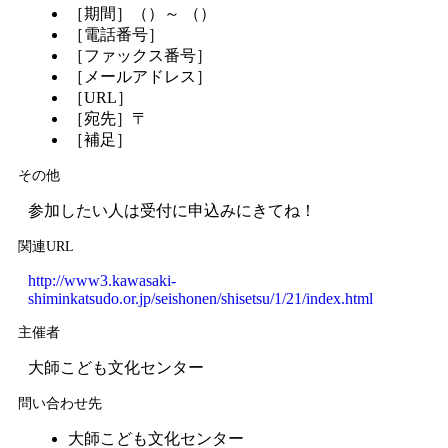
［期間］（）～ （）
［電話番号］
［ファックス番号］
［メールアドレス］
［URL］
［宛先］〒
［補足］
その他
参加したい人は受付に申込みにきてね！
関連URL
http://www3.kawasaki-
shiminkatsudo.or.jp/seishonen/shisetsu/1/21/index.html
主催者
大師こども文化センター
問い合わせ先
大師こども文化センター