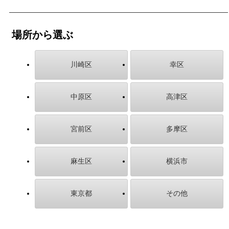
場所から選ぶ
川崎区
幸区
中原区
高津区
宮前区
多摩区
麻生区
横浜市
東京都
その他