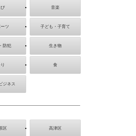
遊び
音楽
ポーツ
子ども・子育て
・防犯
生き物
祭り
食
ビジネス
原区
高津区