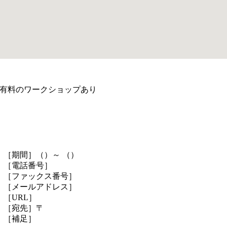
有料のワークショップあり
［期間］（）～ （）
［電話番号］
［ファックス番号］
［メールアドレス］
［URL］
［宛先］〒
［補足］