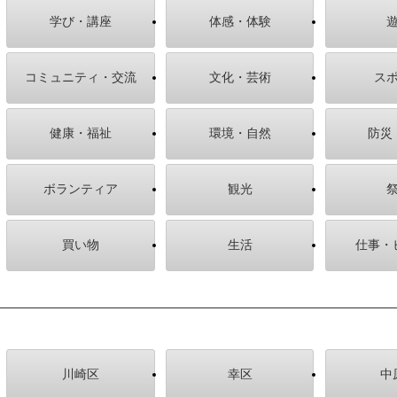
学び・講座
体感・体験
コミュニティ・交流
文化・芸術
ス
健康・福祉
環境・自然
防災
ボランティア
観光
買い物
生活
仕事・
川崎区
幸区
中