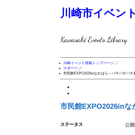
川崎市イベン
Kawasaki Events Library
川崎イベント情報トップページ
／
スポーツ
／
市民館EXPO2026inなかはら～パチパチパ
市民館EXPO2026
ステータス
公開