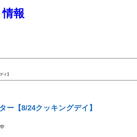
ト情報
グデイ】
ー【8/24クッキングデイ】
中