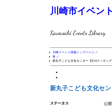
川崎市イベン
Kawasaki Events Library
川崎イベント情報トップページ
／
食
／
新丸子こども文化センター【8/24クッキン
新丸子こども文化センタ
ステータス
公開