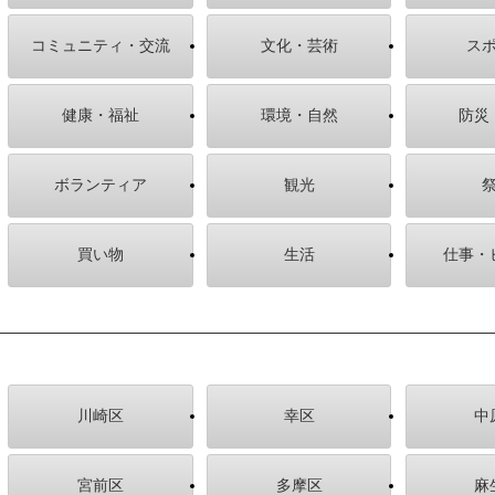
コミュニティ・交流
文化・芸術
ス
健康・福祉
環境・自然
防災
ボランティア
観光
買い物
生活
仕事・
川崎区
幸区
中
宮前区
多摩区
麻