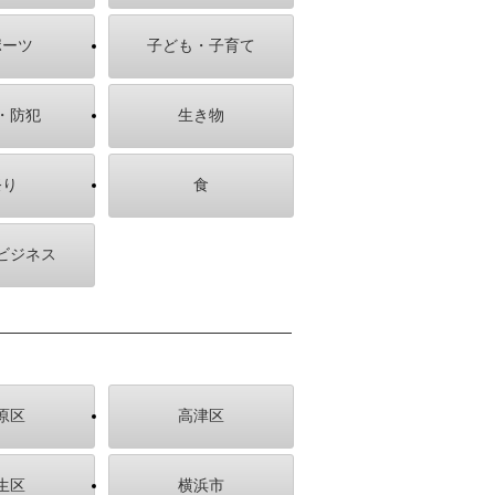
ポーツ
子ども・子育て
・防犯
生き物
祭り
食
ビジネス
原区
高津区
生区
横浜市